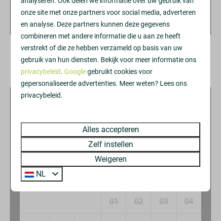
analyseren. Ook delen we informatie over uw gebruik van
2 gasten
onze site met onze partners voor social media, adverteren
Babybedje
en analyse. Deze partners kunnen deze gegevens
Kinderstoel
combineren met andere informatie die u aan ze heeft
verstrekt of die ze hebben verzameld op basis van uw
Wassen en drogen
gebruik van hun diensten. Bekijk voor meer informatie ons
2
Periode
privacybeleid
.
Google
gebruikt cookies voor
Stofzuiger
gepersonaliseerde advertenties. Meer weten? Lees ons
Droogrek
privacybeleid.
Strijkijzer
Strijkplank
Alles accepteren
Entertainment
Zelf instellen
oktober 2026
Weigeren
Flatscreen TV
NL
Wifi
ma
di
wo
do
vr
za
zo
Keuken
01
02
03
04