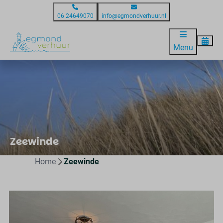
06 24649070
info@egmondverhuur.nl
Menu
Zeewinde
Home
Zeewinde