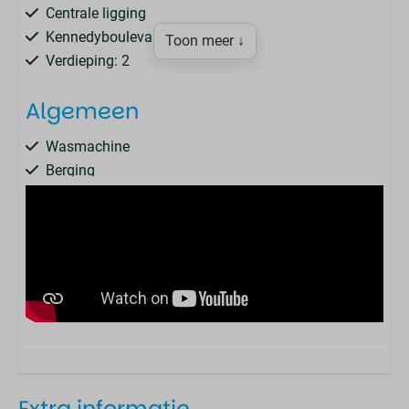
Centrale ligging
Kennedyboulevard
Toon meer ↓
Verdieping: 2
Algemeen
Wasmachine
Berging
2 slaapkamers
m2: 90
Complex
Terrasflat
Huisdieren
Hond in overleg toegestaan
Extra informatie