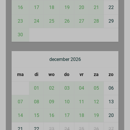
16
17
18
19
20
21
22
Ligstoelen
Balkon
23
24
25
26
27
28
29
Tuinmeubels
Zonnewering
30
Veiligheid
december 2026
Brandblusser
Rookmelder
ma
di
wo
do
vr
za
zo
Verwarming & Verkoeling
01
02
03
04
05
06
Centrale verwarming
07
08
09
10
11
12
13
14
15
16
17
18
19
20
21
22
23
24
25
26
27