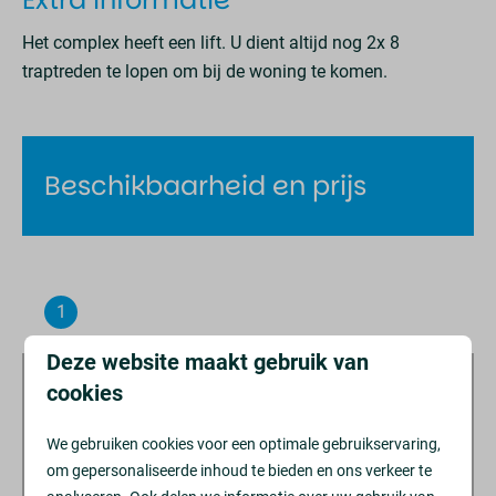
Toegankelijkheid
Het complex heeft een lift. U dient altijd nog 2x 8
traptreden te lopen om bij de woning te komen.
Lift
Schuifpui
Badkamer
Beschikbaarheid en prijs
Douche
Wastafel: 2
Slaapkamer
1
Verblijfsvoorkeuren
Beddengoed
Deze website maakt gebruik van
Kledingkast
cookies
Boxspring (90x200): 4
Eén persoonsdekbed: 4
We gebruiken cookies voor een optimale gebruikservaring,
om gepersonaliseerde inhoud te bieden en ons verkeer te
Familie/Kinderen