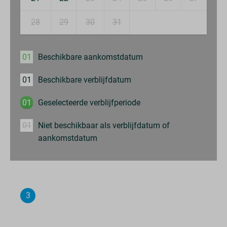
28
29
30
31
01
Beschikbare aankomstdatum
01
Beschikbare verblijfdatum
01
Geselecteerde verblijfperiode
01
Niet beschikbaar als verblijfdatum of
aankomstdatum
3
Samenvatting