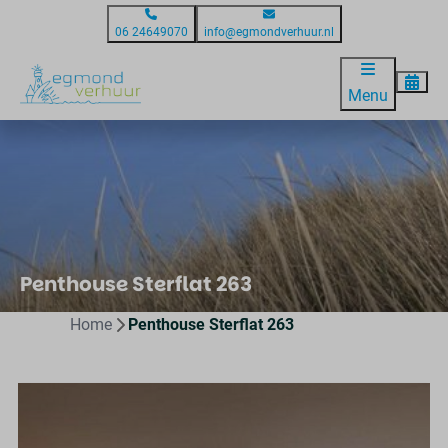
06 24649070
info@egmondverhuur.nl
Menu
Penthouse Sterflat 263
Home
Penthouse Sterflat 263