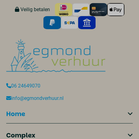
Veilig betalen
06 24649070
info@egmondverhuur.nl
Home
Complex