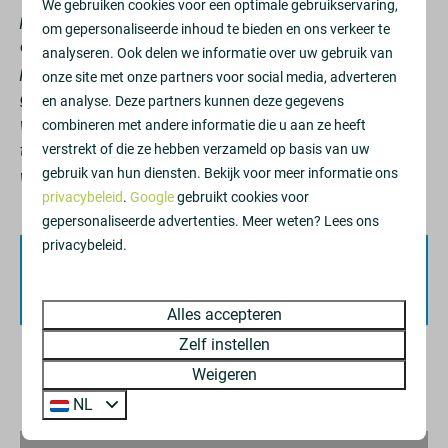
We gebruiken cookies voor een optimale gebruikservaring,
periode kan er op verschillende momenten overlast
Huisdieren
om gepersonaliseerde inhoud te bieden en ons verkeer te
ontstaan voor alle woningen. De werkzaamheden worden
analyseren. Ook delen we informatie over uw gebruik van
Huisdiervrij
per etage en in fases uitgevoerd. Aan de balkonzijde komt
onze site met onze partners voor social media, adverteren
geen steiger te staan. Het werk is afhankelijk van
en analyse. Deze partners kunnen deze gegevens
Toegankelijkheid
weersomstandigheden en vindt plaats op werkdagen
combineren met andere informatie die u aan ze heeft
tussen 08.00 en 16.00 uur. In de avonden en weekenden
verstrekt of die ze hebben verzameld op basis van uw
Lift
gebruik van hun diensten. Bekijk voor meer informatie ons
wordt er niet gewerkt.
privacybeleid
.
Google
gebruikt cookies voor
Badkamer
gepersonaliseerde advertenties. Meer weten? Lees ons
privacybeleid.
Douche
Beschikbaarheid en prijs
Föhn
Toilet
Alles accepteren
Spiegel
Zelf instellen
Wastafel: 2
Weigeren
1
Verblijfsvoorkeuren
NL
Slaapkamer