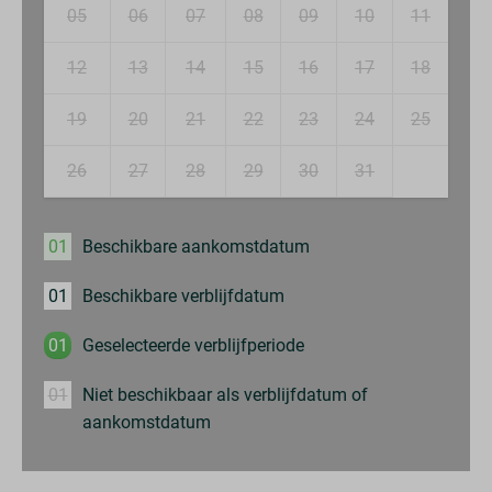
05
06
07
08
09
10
11
12
13
14
15
16
17
18
19
20
21
22
23
24
25
26
27
28
29
30
31
01
Beschikbare aankomstdatum
01
Beschikbare verblijfdatum
01
Geselecteerde verblijfperiode
01
Niet beschikbaar als verblijfdatum of
aankomstdatum