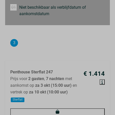
01
Niet beschikbaar als verblijfdatum of
aankomstdatum
3
Samenvatting
Penthouse Sterflat 247
€ 1.414
Prijs voor
2 gasten
,
7 nachten
met
aankomst op
za 3 okt (15:00 uur)
en
vertrek op
za 10 okt (10:00 uur)
Sterflat