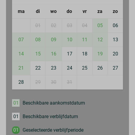
ma
di
wo
do
vr
za
zo
01
02
03
04
05
06
07
08
09
10
11
12
13
14
15
16
17
18
19
20
21
22
23
24
25
26
27
28
29
30
31
01
Beschikbare aankomstdatum
01
Beschikbare verblijfdatum
01
Geselecteerde verblijfperiode