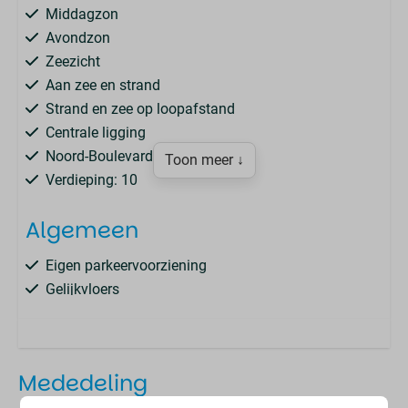
Middagzon
Avondzon
Zeezicht
Aan zee en strand
Strand en zee op loopafstand
Centrale ligging
Noord-Boulevard
Toon meer ↓
Verdieping: 10
Algemeen
Eigen parkeervoorziening
Gelijkvloers
Droger
Wasmachine
2 slaapkamers
Mededeling
Garage : 1
m2: 79