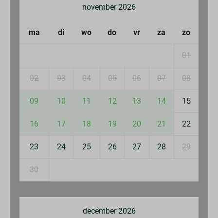
Koelkast
november 2026
Broodrooster
Combimagnetron
ma
di
wo
do
vr
za
zo
Buiten
01
Balkon
02
03
04
05
06
07
08
Tuinmeubels
09
10
11
12
13
14
15
Veiligheid
16
17
18
19
20
21
22
Brandblusser
Rookmelder
23
24
25
26
27
28
29
Verwarming & Verkoeling
30
Centrale verwarming
december 2026