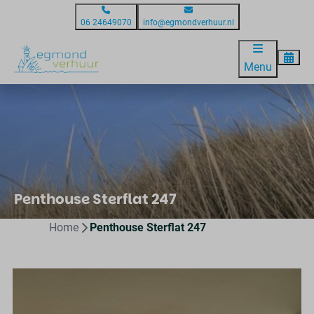
06 24649070
info@egmondverhuur.nl
Menu
Penthouse Sterflat 247
Home
Penthouse Sterflat 247