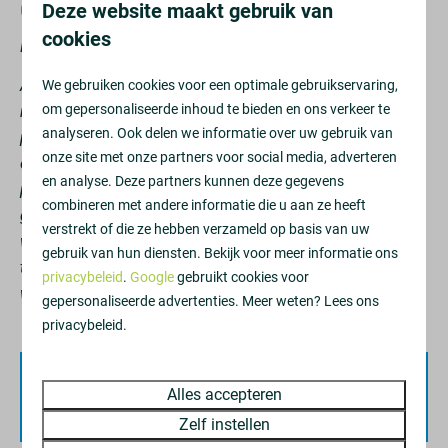
Onderhoud 2026 - Complex Sterflat
Deze website maakt gebruik van
cookies
Klik
hier
voor de actuele planning!
Complex
Aan het complex Sterflat worden onderhouds- en
We gebruiken cookies voor een optimale gebruikservaring,
Sterflat
om gepersonaliseerde inhoud te bieden en ons verkeer te
renovatie werkzaamheden uitgevoerd. Tijdens deze
analyseren. Ook delen we informatie over uw gebruik van
periode kan er op verschillende momenten overlast
Huisdieren
onze site met onze partners voor social media, adverteren
ontstaan voor alle woningen. De werkzaamheden worden
en analyse. Deze partners kunnen deze gegevens
Huisdiervrij
per etage en in fases uitgevoerd. Aan de balkonzijde komt
combineren met andere informatie die u aan ze heeft
geen steiger te staan. Het werk is afhankelijk van
verstrekt of die ze hebben verzameld op basis van uw
Toegankelijkheid
weersomstandigheden en vindt plaats op werkdagen
gebruik van hun diensten. Bekijk voor meer informatie ons
tussen 08.00 en 16.00 uur. In de avonden en weekenden
privacybeleid
.
Google
gebruikt cookies voor
Lift
wordt er niet gewerkt.
gepersonaliseerde advertenties. Meer weten? Lees ons
privacybeleid.
Badkamer
Douche
Beschikbaarheid en prijs
Alles accepteren
Föhn
Zelf instellen
Spiegel