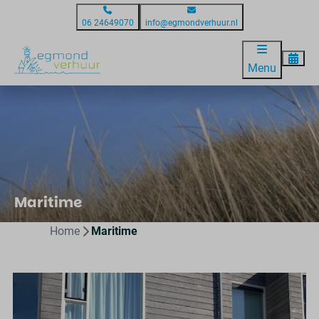
06 24649070
info@egmondverhuur.nl
Menu
Maritime
Home
Maritime