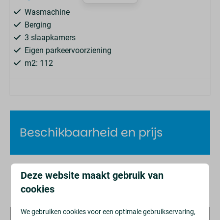
Wasmachine
Berging
3 slaapkamers
Eigen parkeervoorziening
m2: 112
Parkeerplaats: 1
Complex
Vakantiehuizen
Beschikbaarheid en prijs
Huisdieren
Hond in overleg toegestaan
Deze website maakt gebruik van
cookies
1
Verblijfsvoorkeuren
Badkamer
We gebruiken cookies voor een optimale gebruikservaring,
Douche