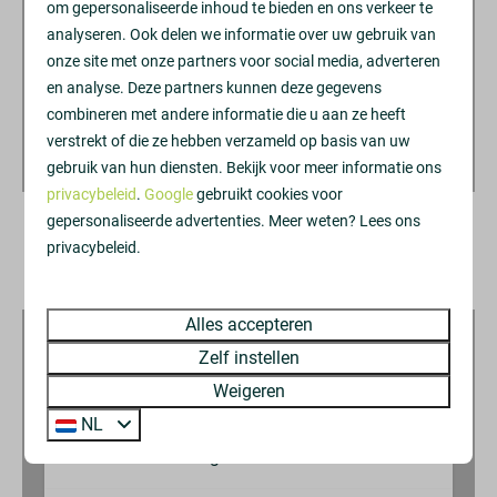
om gepersonaliseerde inhoud te bieden en ons verkeer te
Ligbad
analyseren. Ook delen we informatie over uw gebruik van
Toilet
onze site met onze partners voor social media, adverteren
Wastafel: 1
en analyse. Deze partners kunnen deze gegevens
combineren met andere informatie die u aan ze heeft
Slaapkamer
2 gasten
verstrekt of die ze hebben verzameld op basis van uw
gebruik van hun diensten. Bekijk voor meer informatie ons
Beddengoed
privacybeleid
.
Google
gebruikt cookies voor
Kledingkast
gepersonaliseerde advertenties. Meer weten? Lees ons
Eén persoonsdekbed: 6
privacybeleid.
Eenpersoonsbed (90x200): 1
2
Periode
Boxspring (90x200): 4
Onderschuifbed (90x200): 1
Alles accepteren
Zelf instellen
Familie/Kinderen
Weigeren
NL
Babybedje
Kinderstoel
augustus 2026