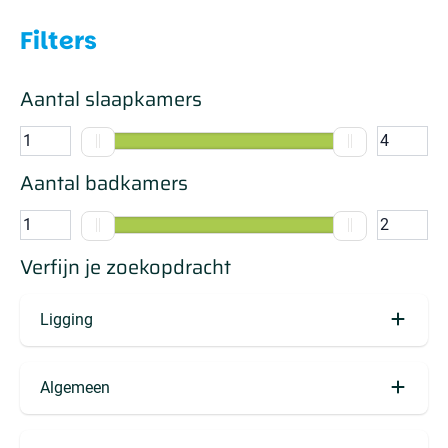
Filters
Aantal slaapkamers
Aantal badkamers
Verfijn je zoekopdracht
Ligging
Aan zee en strand
Algemeen
Strand en zee op loopafstand (6)
Gelijkvloers (2)
Zeezicht (2)