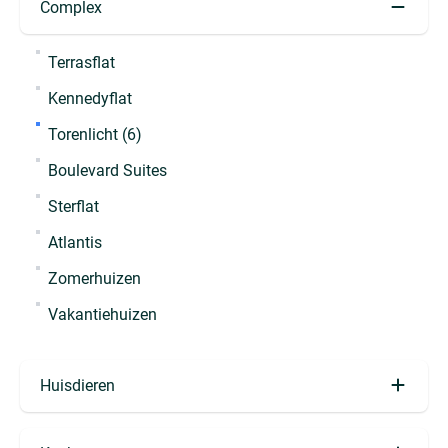
Complex
Omheinde tuin
Dorpscentrum (6)
Terrasflat
Droger
Kennedyboulevard
Kennedyflat
Wasmachine (3)
Noord-Boulevard
Torenlicht (6)
Eigen parkeervoorziening
Boulevard Suites
Berging
Sterflat
Patio (2)
Atlantis
Zomerhuizen
Vakantiehuizen
Huisdieren
Huisdiervrij