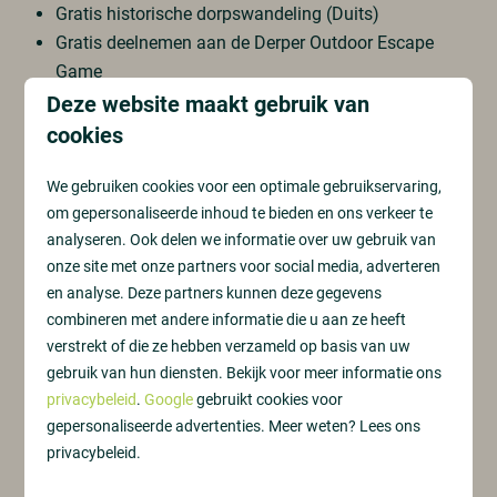
Gratis historische dorpswandeling (Duits)
Gratis deelnemen aan de Derper Outdoor Escape
Game
Duitse pubquiz (tegen meerprijs)
Deze website maakt gebruik van
Culinaire amusetocht van lokale gerechten (tegen
cookies
meerprijs)
We gebruiken cookies voor een optimale gebruikservaring,
om gepersonaliseerde inhoud te bieden en ons verkeer te
analyseren. Ook delen we informatie over uw gebruik van
onze site met onze partners voor social media, adverteren
en analyse. Deze partners kunnen deze gegevens
combineren met andere informatie die u aan ze heeft
verstrekt of die ze hebben verzameld op basis van uw
gebruik van hun diensten. Bekijk voor meer informatie ons
privacybeleid
.
Google
gebruikt cookies voor
gepersonaliseerde advertenties. Meer weten? Lees ons
privacybeleid.