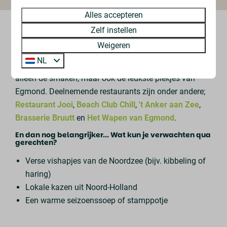
Alles accepteren
Wat kun je verwachten?
Zelf instellen
Weigeren
Bij je startpunt ontvang je een routekaart met alle
NL
deelnemende locaties en gerechtjes. Zo ontdek je niet
alleen de smaken, maar ook de leukste plekjes van
Egmond. Deelnemende restaurants zijn onder andere;
Restaurant Jooi
,
Beach Club Chill
,
't Anker aan Zee
,
Brasserie Bruutt
en
Het Wapen van Egmond
.
En dan nog belangrijker... Wat kun je verwachten qua
gerechten?
Verse vishapjes van de Noordzee (bijv. kibbeling of
haring)
Lokale kazen uit Noord-Holland
Een warme seizoenssoep of stamppotje